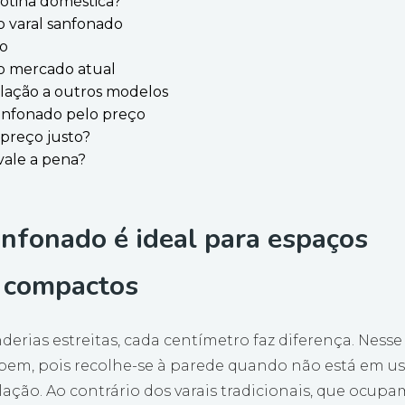
rotina doméstica?
o varal sanfonado
ão
no mercado atual
lação a outros modelos
sanfonado pelo preço
preço justo?
vale a pena?
anfonado é ideal para espaços
compactos
rias estreitas, cada centímetro faz diferença. Nesse
 bem, pois recolhe-se à parede quando não está em us
lação. Ao contrário dos varais tradicionais, que ocup