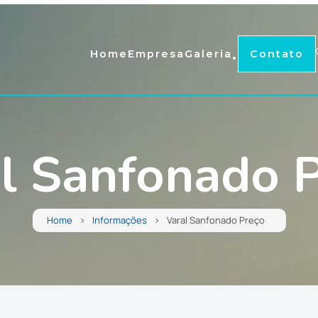
.
Home
Empresa
Galeria
Contato
l Sanfonado 
Home
Informações
Varal Sanfonado Preço