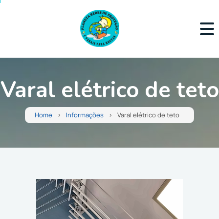
Varal elétrico de teto
Home
Informações
Varal elétrico de teto